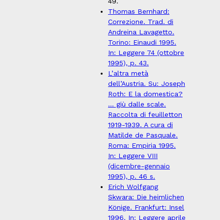
49.
Thomas Bernhard:
Correzione. Trad. di
Andreina Lavagetto.
Torino: Einaudi 1995.
In: Leggere 74 (ottobre
1995), p. 43.
L’altra metà
dell’Austria. Su: Joseph
Roth: E la domestica?
... giù dalle scale.
Raccolta di feuilletton
1919-1939. A cura di
Matilde de Pasquale.
Roma: Empiria 1995.
In: Leggere VIII
(dicembre-gennaio
1995), p. 46 s.
Erich Wolfgang
Skwara: Die heimlichen
Könige. Frankfurt: Insel
1996. In: Leggere aprile