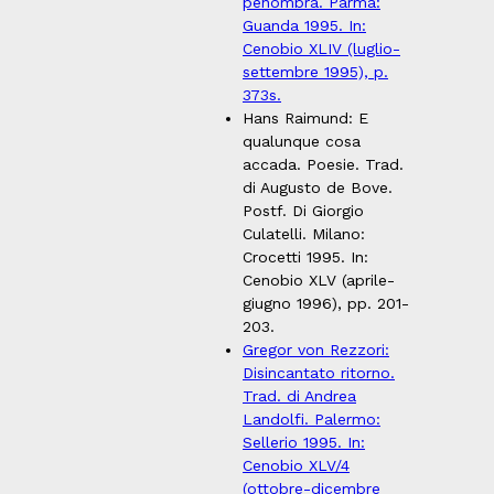
penombra. Parma:
Guanda 1995. In:
Cenobio XLIV (luglio-
settembre 1995), p.
373s.
Hans Raimund: E
qualunque cosa
accada. Poesie. Trad.
di Augusto de Bove.
Postf. Di Giorgio
Culatelli. Milano:
Crocetti 1995. In:
Cenobio XLV (aprile-
giugno 1996), pp. 201-
203.
Gregor von Rezzori:
Disincantato ritorno.
Trad. di Andrea
Landolfi. Palermo:
Sellerio 1995. In:
Cenobio XLV/4
(ottobre-dicembre