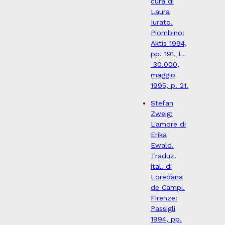
cura di
Laura
Iurato.
Piombino:
Aktis 1994,
pp. 191, L.
30.000,
maggio
1995, p. 21.
Stefan
Zweig:
L'amore di
Erika
Ewald.
Traduz.
ital. di
Loredana
de Campi.
Firenze:
Passigli
1994, pp.