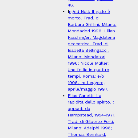
48.
I
ngrid Noll: Il gallo è
morto. Trad. di
Barbara Griffini. Milano:
Mondadori 1996; Lilian
Faschinger: Magdalena
peccatrice. Trad. di
Isabella Bellingacci.
Milano: Mondatori
1996; Nicole Müller:
Una follia in quattro
tempi. Roma: e/o
1996. In: Leggere,
aprile/maggio 1997.
Elias Canetti: La
rapidità dello spirito. :
appunti da
Hampstead, 1954-1971.
Trad. di Gilberto Forti.
Milano: Adelphi 1996;
Thomas Bernhard: