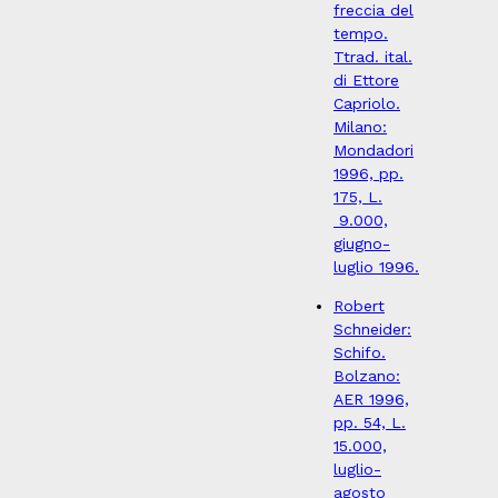
freccia del
tempo.
Ttrad. ital.
di Ettore
Capriolo.
Milano:
Mondadori
1996, pp.
175, L.
9.000,
giugno-
luglio 1996.
Robert
Schneider:
Schifo.
Bolzano:
AER 1996,
pp. 54, L.
15.000,
luglio-
agosto