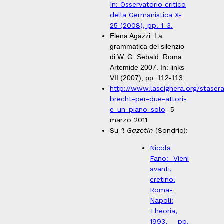
In: Osservatorio critico
della Germanistica X-
25 (2008), pp. 1-3.
Elena Agazzi: La
grammatica del silenzio
di W. G. Sebald: Roma:
Artemide 2007. In: links
VII (2007), pp. 112-113.
http://www.lascighera.org/staser
brecht-per-due-attori-
e-un-piano-solo
5
marzo 2011
Su
’l Gazetin
(Sondrio):
Nicola
Fano: Vieni
avanti,
cretino!
Roma-
Napoli:
Theoria,
1993, pp.