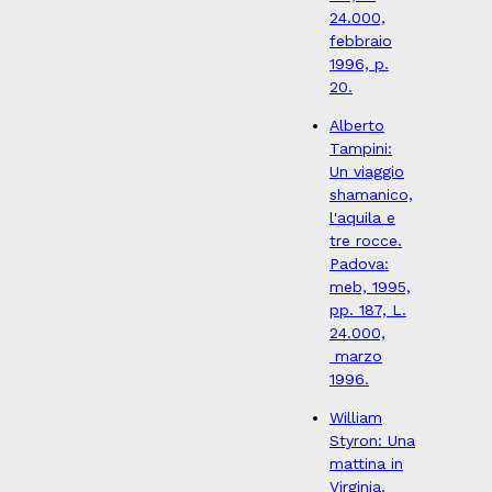
24.000,
febbraio
1996, p.
20.
Alberto
Tampini:
Un viaggio
shamanico,
l'aquila e
tre rocce.
Padova:
meb, 1995,
pp. 187, L.
24.000,
marzo
1996.
William
Styron: Una
mattina in
Virginia.