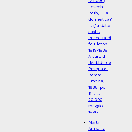
24.000;
Joseph
Roth, E la
domestica?
... giù dalle
scale.
Raccolta di
feuilleton
1919-1939.
A cura di
Matilde de
Pasquale.
Roma:
Empiria,
1995, pp.
114, L.
20.000,
maggio
1996.
Martin
Amis: La