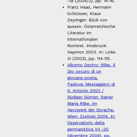
-19 (2004/2), pp. 14-16.
Franz Haas, Hermann
Schlösser, Klaus
Zeyringer: Blick von
aussen. Österreichische
Literatur im
internationalen
Kontext. Innsbruck:
Haymon 2003. In: Links
III (2003), pp. 114-115.
Alberto Destro: Rilke. Il
Dio oscuro di un
giovane poeta.
Padova: Messaggero di
S. Antonio 2003 /
Rüdiger Görner: Rainer
Maria Rilke. Im
Herzwerk der Sprache.
Wien: Zsolnay 2004. In:
Osservatorio della
germanistica VII -20
(dicembre 2004), pp.