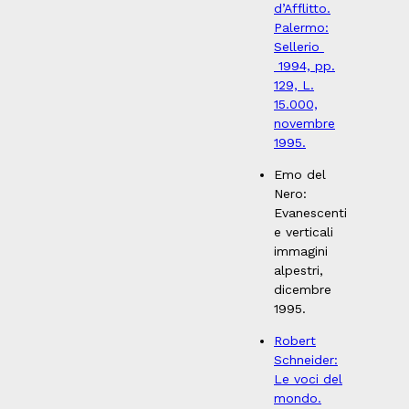
d’Afflitto.
Palermo:
Sellerio
1994, pp.
129, L.
15.000,
novembre
1995.
Emo del
Nero:
Evanescenti
e verticali
immagini
alpestri,
dicembre
1995.
Robert
Schneider:
Le voci del
mondo.