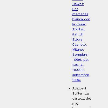
Hawes:
Una
mercedes
bianca con
le pinne.
Traduz.
ital. di
Ettore
Capriolo.
Milano:
Bompiani,
1996, pp.
239, £.
25.000,
settembre
1996.
Adalbert
Stifter: La
cartella del
mio