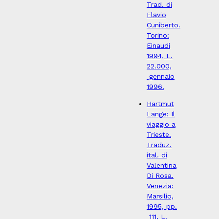
Trad. di
Flavio
Cuniberto.
Torino:
Einaudi
1994, L.
22.000,
gennaio
1996.
Hartmut
Lange: Il
viaggio a
Trieste.
Traduz.
ital. di
Valentina
Di Rosa.
Venezia:
Marsilio,
1995, pp.
111, L.