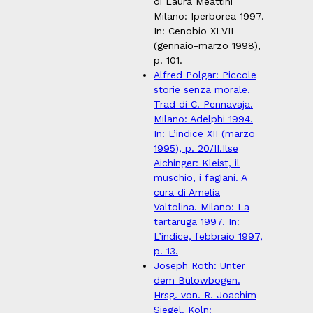
di Laura Meattini
Milano: Iperborea 1997.
In: Cenobio XLVII
(gennaio-marzo 1998),
p. 101.
Alfred Polgar: Piccole
storie senza morale.
Trad di C. Pennavaja.
Milano: Adelphi 1994.
In: L’indice XII (marzo
1995), p. 20/II.
Ilse
Aichinger: Kleist, il
muschio, i fagiani. A
cura di Amelia
Valtolina. Milano: La
tartaruga 1997. In:
L’indice, febbraio 1997,
p. 13.
Joseph Roth: Unter
dem Bülowbogen.
Hrsg. von. R. Joachim
Siegel. Köln: