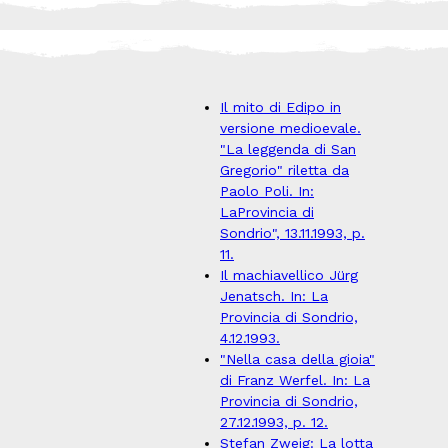
Il mito di Edipo in
versione medioevale.
"La leggenda di San
Gregorio" riletta da
Paolo Poli. In:
LaProvincia di
Sondrio", 13.11.1993, p.
11.
Il machiavellico Jürg
Jenatsch. In: La
Provincia di Sondrio,
4.12.1993.
"Nella casa della gioia"
di Franz Werfel. In: La
Provincia di Sondrio,
27.12.1993, p. 12.
Stefan Zweig: La lotta