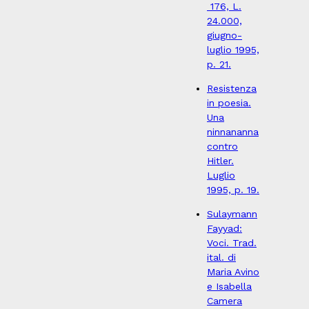
176, L.
24.000,
giugno-
luglio 1995,
p. 21.
Resistenza
in poesia.
Una
ninnananna
contro
Hitler.
Luglio
1995, p. 19.
Sulaymann
Fayyad:
Voci. Trad.
ital. di
Maria Avino
e Isabella
Camera