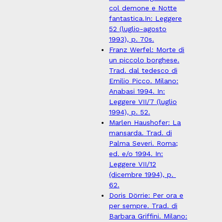
col demone e Notte
fantastica.In
: Leggere
52 (luglio-agosto
1993), p. 70s.
Franz Werfel: Morte di
un piccolo borghese.
Trad. dal tedesco di
Emilio Picco. Milano:
Anabasi 1994. In:
Leggere VII/7 (luglio
1994), p. 52.
Marlen Haushofer: La
mansarda. Trad. di
Palma Severi. Roma;
ed. e/o 1994. In:
Leggere VII/12
(dicembre 1994), p.
62.
Doris Dörrie: Per ora e
per sempre. Trad. di
Barbara Griffini. Milano: