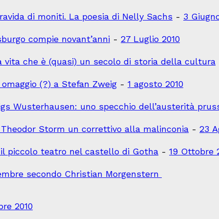
avida di moniti. La poesia di Nelly Sachs
-
3 Giugn
lisburgo compie novant’anni
-
27 Luglio 2010
a vita che è (quasi) un secolo di storia della cultura
 omaggio (?) a Stefan Zweig
-
1 agosto 2010
önigs Wusterhausen: uno specchio dell’austerità prus
r Theodor Storm un correttivo alla malinconia
-
23 A
 il piccolo teatro nel castello di Gotha
-
19 Ottobre 
vembre secondo Christian Morgenstern
bre 2010