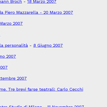
mann Broch
-
18 Marzo 2007
 da Piero Mazzarella - 20 Marzo 2007
Marzo 2007
7
a personalità
-
8 Giugno 2007
gno 2007
2007
ttembre 2007
. Tre brevi farse teatrali: Carlo Cecchi
eatro Studio di Milano
-
11 Novembre 2007