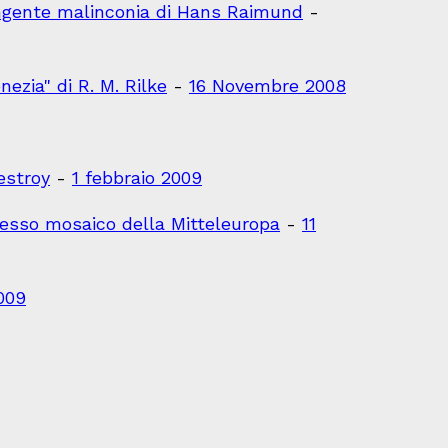
pungente malinconia di Hans Raimund
-
ezia" di R. M. Rilke
-
16 Novembre 2008
estroy
-
1 febbraio 2009
plesso mosaico della Mitteleuropa
-
11
009