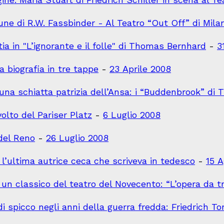
une di R.W. Fassbinder - Al Teatro “Out Off” di Mil
a in "L’ignorante e il folle" di Thomas Bernhard
-
3
 biografia in tre tappe
-
23 Aprile 2008
una schiatta patrizia dell’Ansa: i “Buddenbrook” d
volto del Pariser Platz
-
6 Luglio 2008
 del Reno
-
26 Luglio 2008
l’ultima autrice ceca che scriveva in tedesco
-
15 
i un classico del teatro del Novecento: “L’opera da tr
di spicco negli anni della guerra fredda: Friedrich To