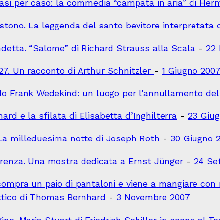
si per caso: la commedia “campata in aria” di Her
istono. La leggenda del santo bevitore interpretata
ndetta. “Salome” di Richard Strauss alla Scala
-
22 
927. Un racconto di Arthur Schnitzler
-
1 Giugno 200
o Frank Wedekind: un luogo per l’annullamento dell
ard e la sfilata di Elisabetta d’Inghilterra
-
23 Giu
. La milleduesima notte di Joseph Roth
-
30 Giugno 
ferenza. Una mostra dedicata a Ernst Jünger
-
24 Se
mpra un paio di pantaloni e viene a mangiare con me
ittico di Thomas Bernhard
-
3 Novembre 2007
gine. Maria Stuart di Friedrich Schiller in scena al T