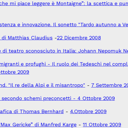
o che mi piace leggere è Montaigne”: la scettica e 
tenza e innovazione. Il sonetto "Tardo autunno a Ven
o di Matthias Claudius
-
22 Dicembre 2008
 di teatro sconosciuto in Italia: Johann Nepomuk N
emigranti e profughi - Il ruolo dei Tedeschi nel com
ottobre 2009
. "Il re della Alpi e il misantropo"
-
7 Settembre 2
 secondo schemi preconcetti - 4 Ottobre 2009
rafica di Thomas Bernhard
-
4.Ottobre 2009
 “Max Gericke” di Manfred Karge
-
11 Ottobre 2009