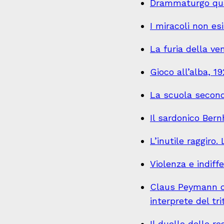
Drammaturgo qua
I miracoli non es
La furia della ve
Gioco all’alba, 1
La scuola second
Il sardonico Bernh
L’inutile raggiro
Violenza e indif
Claus Peymann co
interprete del tr
Il duello delle re