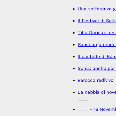
Una sofferenza gr
Il Festival di Sa
Tilla Durieux: un
Salisburgo rende
Il castello di K
Ironia: anche pe
Barocco redivivo:
La nebbia di no
-
16 Novem